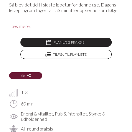
Så blev det tid til sidste løbetur for denne uge. Dagens
løbeprogram tager i alt 53 minutter og ser ud som følger:
5 min opvarmning
Læs mere...
20 min løb + 3 min gang, 20 min løb
5 min cool down
Rigtig god løbetur!
PLANLÆG PRAKSIS
Mangler du en yogamåtte, en yogabolster, en blok eller
TILFØJ TIL PLAYLISTE
andet udstyr til din praksis? På YogaStream Shop finder
du det lækreste yogatøj og yogaudstyr, og som medlem
af YogaStream får du 25% rabat på det hele. Se mere her
del
1-3
60 min
Energi & vitalitet, Puls & intensitet, Styrke &
udholdenhed
All-round praksis