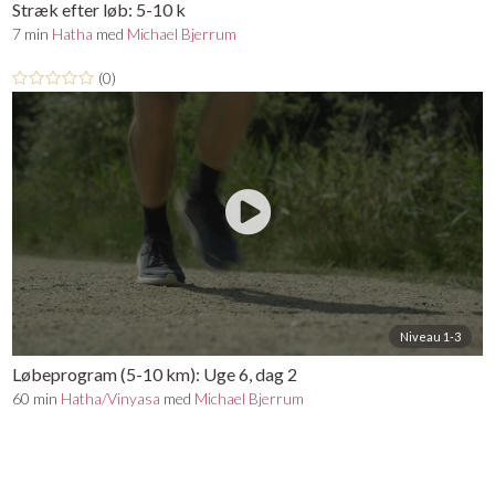
Stræk efter løb: 5-10 k
7 min
Hatha
med
Michael Bjerrum
(0)
Niveau 1-3
Løbeprogram (5-10 km): Uge 6, dag 2
60 min
Hatha/Vinyasa
med
Michael Bjerrum