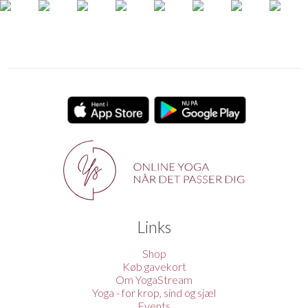
Links
Shop
Køb gavekort
Om YogaStream
Yoga - for krop, sind og sjæl
Events