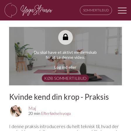
SOMMERTILBUD
Du skal have et aktivt medlemskab
for at se denne video.
Log ind eller
KØB SOMMERTILBUD
Kvinde kend din krop - Praksis
Maj
20 min
Efterfødselsyoga
I denne praksis introduceres du helt teknisk til, hvad der