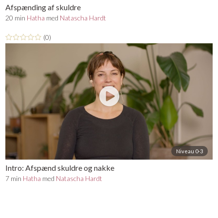
Afspænding af skuldre
20 min
Hatha
med
Natascha Hardt
(0)
Niveau 0-3
Intro: Afspænd skuldre og nakke
7 min
Hatha
med
Natascha Hardt