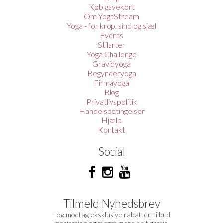
Køb gavekort
Om YogaStream
Yoga - for krop, sind og sjæl
Events
Stilarter
Yoga Challenge
Gravidyoga
Begynderyoga
Firmayoga
Blog
Privatlivspolitik
Handelsbetingelser
Hjælp
Kontakt
Social
Tilmeld Nyhedsbrev
– og modtag eksklusive rabatter, tilbud,
inspiration og meget mere helt gratis.