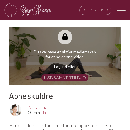
SOMMERTILBUD
Du skal have et aktivt medlemskab
for at se denne video.
Log ind eller
KØB SOMMERTILBUD
Åbne skuldre
Natascha
20 min
Hatha
Har du siddet med armene foran kroppen det meste af