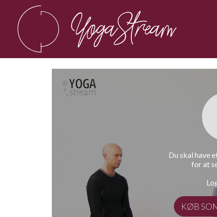
Du skal have 
for at s
Log
KØB SO