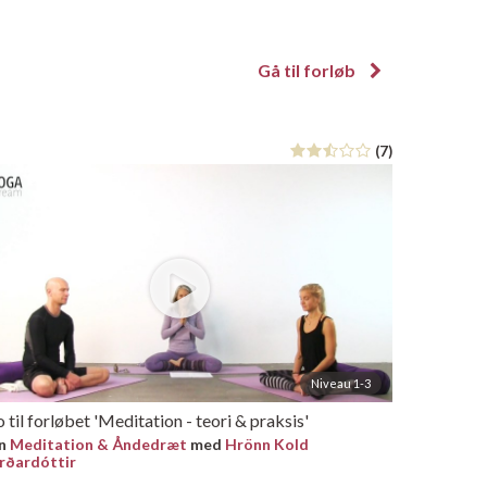
Gå til forløb
(7)
Niveau 1-3
o til forløbet 'Meditation - teori & praksis'
in
Meditation & Åndedræt
med
Hrönn Kold
rðardóttir