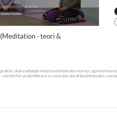
 sommeren for 49 kr.
(Meditation - teori &
og praksis' skal vi arbejde med bevidsteheden som lys, og med hvorda
 i stedet for at identificere os med den del af bevidstheden, som l
 filosofien om bevidstheden som lys og vidne.
lok eller andet udstyr til din praksis? På YogaStream Shop f
t på det hele. Se mere her