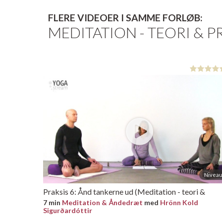
FLERE VIDEOER I SAMME FORLØB:
MEDITATION - TEORI & P
Niveau
Praksis 6: Ånd tankerne ud (Meditation - teori &
praksis, del 6)
7 min
Meditation & Åndedræt
med
Hrönn Kold
Sigurðardóttir