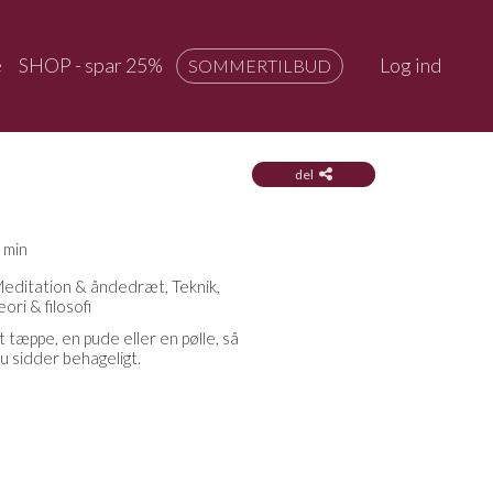
e
SHOP - spar 25%
Log ind
SOMMERTILBUD
del
 min
editation & åndedræt, Teknik,
eori & filosofi
t tæppe, en pude eller en pølle, så
u sidder behageligt.