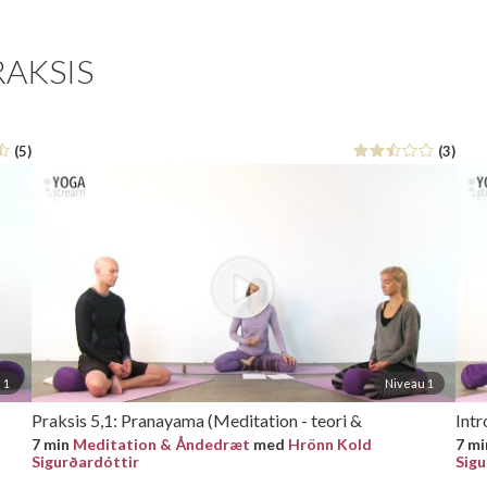
RAKSIS
(5)
(3)
 1
Niveau 1
Praksis 5,1: Pranayama (Meditation - teori &
Intr
praksis, del 5)
7 min
Meditation & Åndedræt
med
Hrönn Kold
7 m
Sigurðardóttir
Sigu