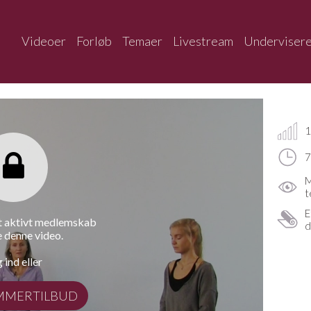
Videoer
Forløb
Temaer
Livestream
Underviser
1
7
M
t
E
et aktivt medlemskab
d
e denne video.
 ind eller
MMERTILBUD