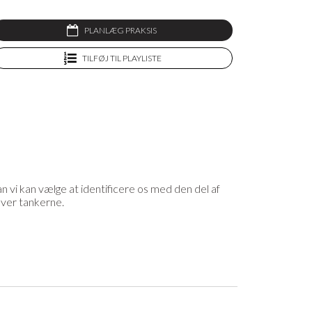
PLANLÆG PRAKSIS
TILFØJ TIL PLAYLISTE
n vi kan vælge at identificere os med den del af
aver tankerne.
inder du det lækreste yogatøj og yogaudstyr,