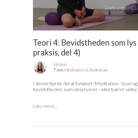
Dyrk yoga HELE
Teori 4: Bevidstheden som lys 
praksis, del 4)
Hrönn
7 min
Meditation & Åndedræt
I denne fjerde del af forløbet 'Meditation - teori 
bevidstheden, som observerer - eller bærer vidne -
I denne teoretiske del vil du blive introduceret til
Læs mere...
Mangler du en yogamåtte, en yogabolster, en b
og som medlem af YogaStream får du 25% raba