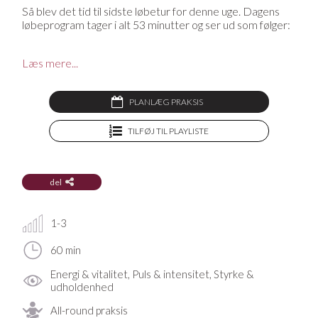
Så blev det tid til sidste løbetur for denne uge. Dagens
løbeprogram tager i alt 53 minutter og ser ud som følger:
5 min opvarmning
Læs mere...
20 min løb + 3 min gang, 20 min løb
5 min cool down
Rigtig god løbetur!
PLANLÆG PRAKSIS
Mangler du en yogamåtte, en yogabolster, en blok eller
TILFØJ TIL PLAYLISTE
andet udstyr til din praksis? På YogaStream Shop finder
du det lækreste yogatøj og yogaudstyr, og som medlem
af YogaStream får du 25% rabat på det hele. Se mere her
del
1-3
60 min
Energi & vitalitet, Puls & intensitet, Styrke &
udholdenhed
All-round praksis