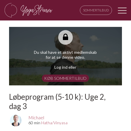
SOMMERTILBUD
Du skal have et aktivt medlemskab
for at se denne video.
Log ind eller
KØB SOMMERTILBUD
Løbeprogram (5-10 k): Uge 2,
dag 3
Michael
60 min
Hatha/Vinyasa