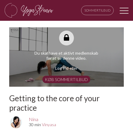
SOMMERTILBUD
Du skal have et aktivt medlemskab
for at se denne video.
Log ind eller
KØB SOMMERTILBUD
Getting to the core of your
practice
Nina
30 min
Vinyasa