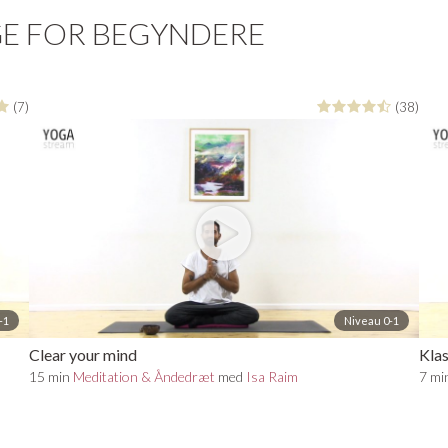
ere her
GE FOR BEGYNDERE
(7)
(38)
-1
Niveau 0-1
Clear your mind
Klas
15 min
Meditation & Åndedræt
med
Isa Raim
7 mi