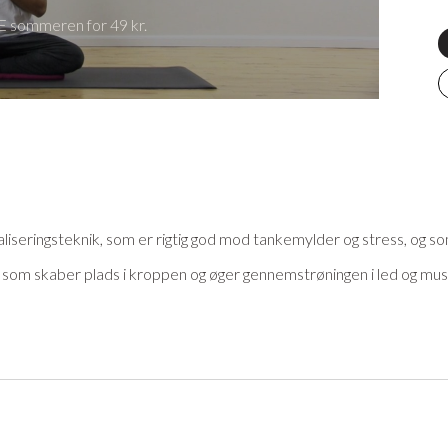
 sommeren for 49 kr.
liseringsteknik, som er rigtig god mod tankemylder og stress, og so
om skaber plads i kroppen og øger gennemstrøningen i led og muskler
ditationen, som er en enkel visualiseringsmeditation, hvor alle kan v
øger din livsglæde. Når vi mediterer aktiveres det parasympatiske n
rættet bliver langsommere og mængden af stresshormonet, cortisol, f
skanninger.
eller andet udstyr til din praksis? På YogaStream Shop finder du d