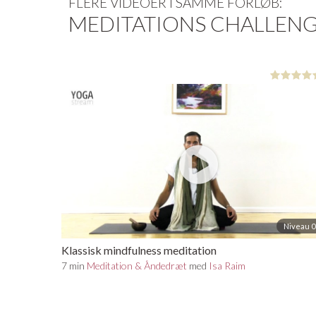
FLERE VIDEOER I SAMME FORLØB:
af YogaStream får du 25% rabat på det hele. Se m
MEDITATIONS CHALLEN
Niveau 0
Klassisk mindfulness meditation
7 min
Meditation & Åndedræt
med
Isa Raim