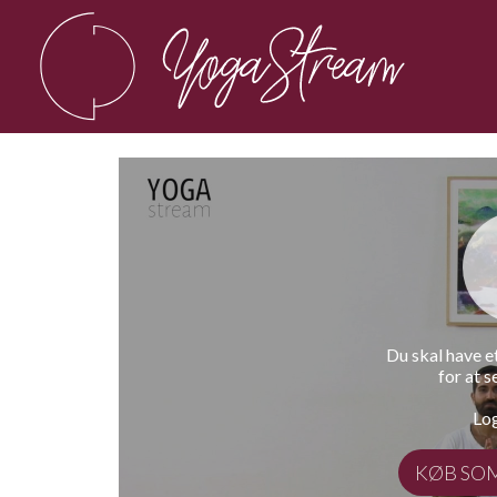
Du skal have 
for at s
Log
KØB SO