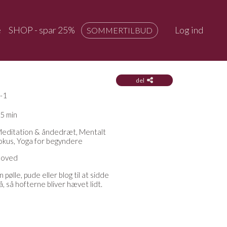
e
SHOP - spar 25%
Log ind
SOMMERTILBUD
del
-1
5 min
editation & åndedræt, Mentalt
okus, Yoga for begyndere
oved
n pølle, pude eller blog til at sidde
å, så hofterne bliver hævet lidt.