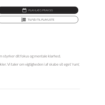
PLANLÆG PRAKSIS
TILFØJ TIL PLAYLISTE
m styrker dit fokus og mentale klarhed.
. Vi taler om vigtigheden i af skabe sit eget 'rum',
ære med. Perfekt til dig, det trænger til at finde
ervesystem, der får os til at slappe af. Vores
alder i kroppen. Faktisk kan resultatet at
et lækreste yogatøj og yogaudstyr, og som medlem