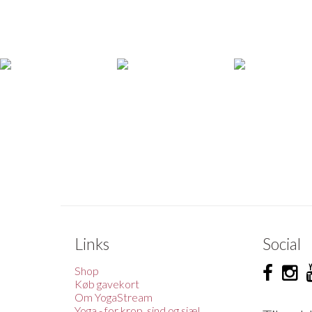
Links
Social
Shop
Køb gavekort
Om YogaStream
Yoga - for krop, sind og sjæl