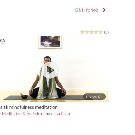
Gå til forløb
(3)
Niveau 0-1
sisk mindfulness meditation
n
Meditation & Åndedræt
med
Isa Raim