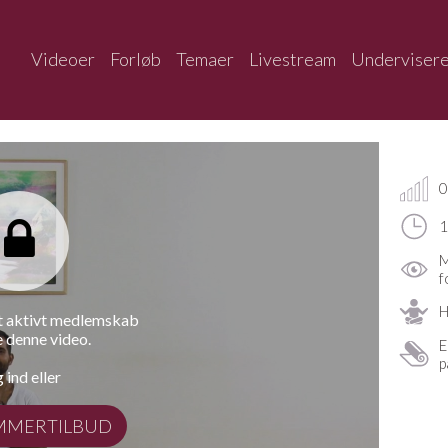
Videoer
Forløb
Temaer
Livestream
Underviser
0
1
M
f
H
et aktivt medlemskab
e denne video.
E
p
 ind eller
MMERTILBUD