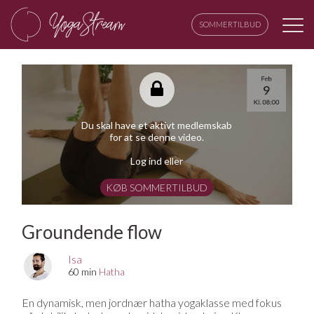
SOMMERTILBUD
Du skal have et aktivt medlemskab
for at se denne video.
Log ind eller
KØB SOMMERTILBUD
Groundende flow
Isa
60 min
Hatha
En dynamisk, men jordnær hatha yogaklasse med fokus