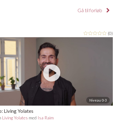
Gå til forløb
(0)
Niveau 0-3
o: Living Yolates
n
Living Yolates
med
Isa Raim