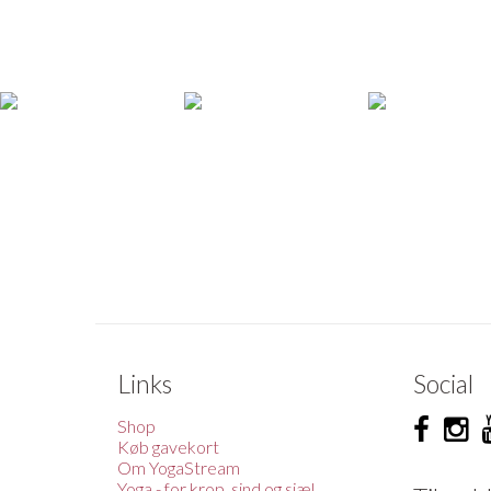
Links
Social
Shop
Køb gavekort
Om YogaStream
Yoga - for krop, sind og sjæl