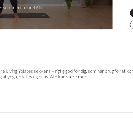
 sommeren for 49 kr.
ere Living Yolates sekvens – rigtig god for dig, som har brug for at 
g af yoga, pilates og dans. Alle kan være med.
eller andet udstyr til din praksis? På YogaStream Shop finder du d
ere her