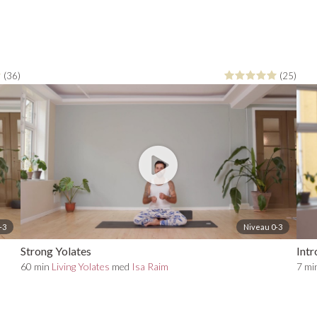
(36)
(25)
-3
Niveau 0-3
Strong Yolates
Intr
60 min
Living Yolates
med
Isa Raim
7 mi