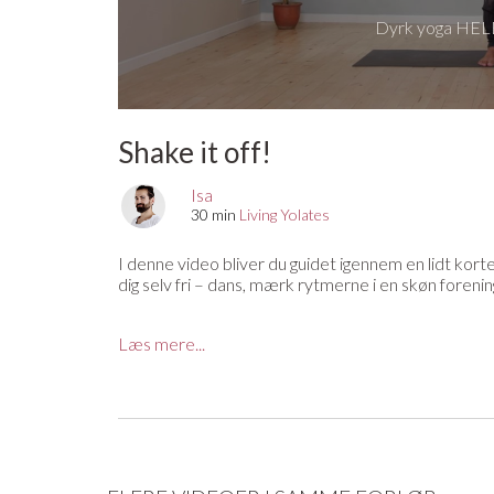
Dyrk yoga HELE
Shake it off!
Isa
30 min
Living Yolates
I denne video bliver du guidet igennem en lidt kort
dig selv fri – dans, mærk rytmerne i en skøn forenin
Musik i video venligst udlån af Living Yolates Circle
Læs mere...
Mangler du en yogamåtte, en yogabolster, en blok 
af YogaStream får du 25% rabat på det hele. Se m