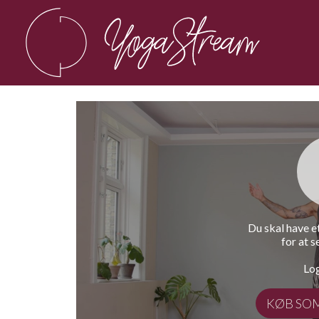
Du skal have 
for at s
Log
KØB SO