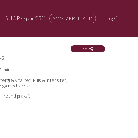
e
SHOP - spar 25%
Log ind
SOMMERTILBUD
del
-3
0 min
nergi & vitalitet, Puls & intensitet,
oga mod stress
ll-round praksis