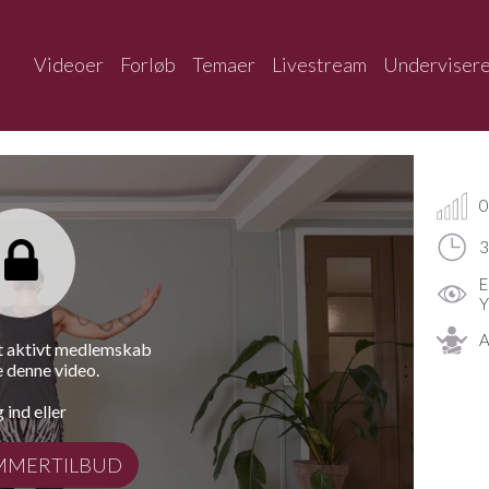
Videoer
Forløb
Temaer
Livestream
Underviser
0
3
E
Y
A
et aktivt medlemskab
e denne video.
 ind eller
MMERTILBUD