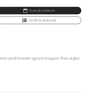
PLANLÆG PRAKSIS
TILFØJ TIL PLAYLISTE
komme ud af hovedet og ned i kroppen. Prøv at give
et lækreste yogatøj og yogaudstyr, og som medlem