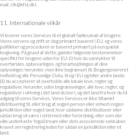
mail: cfk@kfst.dk).
11. Internationale vilkår
Vi leverer vores Services til et globalt fællesskab af brugere.
Vores servere og drift er dog primært baseret i EU, og vores
politikker og procedurer er baseret primært på europæisk
lovgivning. På grund af dette, gælder følgende bestemmelser
specifikt for brugere uden for EU: (i) hvis du samtykker til
overførslen, opbevaringen, og forarbejdningen af dine
oplysninger, herunder, men ikke begrænset til, Brugergenereret
Indhold og alle Personlige Data, til og i EU og/eller andre lande;
(ii) du accepterer at overholde alle lokale love, regler og
regulativer, herunder, uden begrænsninger, alle love, regler, og
regulativer i virkning i det land du bor i, og det land fra hvor du få
adgang til vores Services. Vores Services er ikke tiltænkt
distribuering til, eller brug af, nogen person eller enhed i nogen
jurisdiktion eller noget land, hvor sådanne distributioner eller
sådan brug vil være i strid med eller forordning, eller som der
ville underkaste YogaStream eller dets associerede selskaber,
kravet om registrering inden for sådan en jurisdiktion eller et
land.