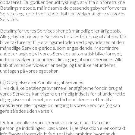
opdateret. Du godkender udtrykkeligt, at vi fra din foretrukne
Betalingsmetode, må indsamle de passende gebyrer for vores
Services og for ethvert andet køb, du vælger at gøre via vores
Services.
Betaling for vores Services sker på månedlig eller årlig basis.
Alle gebyrer for vores Services betales forud, og vil automatisk
blive faktureret til Betalingsmetoden ved begyndelsen af den
månedlige Service-periode, som er gældende. Medmindre
andet er angivet, vil vores Services automatisk blive fornyet,
indtil du vælger at annullere din adgang til vores Services. Alle
køb af vores Services er endelige, og kan ikke refunderes,
undtagen på vores eget skøn.
(d) Opsigelse eller Annullering af Services:
Hvis du ikke betaler gebyrerne eller afgifterne for din brug af
vores Services, kan vi gøre en rimelig indsats for at underrette
dig og løse problemet; men vi forbeholder os retten til at
deaktivere eller opsige din adgang til vores Services (og kan
gøre således uden varsel).
Du kan annullere vores Services når som helst via dine
personlige indstillinger. Læs vores 'Hjælp'-sektion eller kontakt
info@yogastream.dk, hvis du er i tvivl omkring, hvordan du