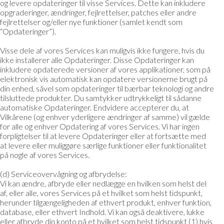
og levere opdateringer til visse Services. Dette kan inkludere
opgraderinger, ændringer, fejlrettelser, patches eller andre
fejlrettelser og/eller nye funktioner (samlet kendt som
“Opdateringer”).
Visse dele af vores Services kan muligvis ikke fungere, hvis du
ikke installerer alle Opdateringer. Disse Opdateringer kan
inkludere opdaterede versioner af vores applikationer, som på
elektronisk vis automatisk kan opdatere versionerne brugt på
din enhed, såvel som opdateringer til bærbar teknologi og andre
tilsluttede produkter. Du samtykker udtrykkeligt til sådanne
automatiske Opdateringer. Endvidere accepterer du, at
Vilkårene (og enhver yderligere ændringer af samme) vil gælde
for alle og enhver Opdatering af vores Services. Vi har ingen
forpligtelser til at levere Opdateringer eller at fortsætte med
at levere eller muliggøre særlige funktioner eller funktionalitet
på nogle af vores Services.
(d) Serviceovervågning og afbrydelse:
Vi kan ændre, afbryde eller nedlægge en hvilken som helst del
af, eller alle, vores Services på et hvilket som helst tidspunkt,
herunder tilgængeligheden af ethvert produkt, enhver funktion,
database, eller ethvert Indhold. Vi kan også deaktivere, lukke
eller afbryde din konto på et hvilket som helst tidspunkt (1) hvis