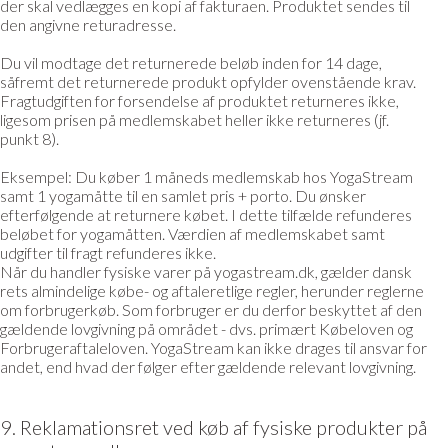
der skal vedlægges en kopi af fakturaen. Produktet sendes til
den angivne returadresse.
Du vil modtage det returnerede beløb inden for 14 dage,
såfremt det returnerede produkt opfylder ovenstående krav.
Fragtudgiften for forsendelse af produktet returneres ikke,
ligesom prisen på medlemskabet heller ikke returneres (jf.
punkt 8).
Eksempel: Du køber 1 måneds medlemskab hos YogaStream
samt 1 yogamåtte til en samlet pris + porto. Du ønsker
efterfølgende at returnere købet. I dette tilfælde refunderes
beløbet for yogamåtten. Værdien af medlemskabet samt
udgifter til fragt refunderes ikke.
Når du handler fysiske varer på yogastream.dk, gælder dansk
rets almindelige købe- og aftaleretlige regler, herunder reglerne
om forbrugerkøb. Som forbruger er du derfor beskyttet af den
gældende lovgivning på området - dvs. primært Købeloven og
Forbrugeraftaleloven. YogaStream kan ikke drages til ansvar for
andet, end hvad der følger efter gældende relevant lovgivning.
9. Reklamationsret ved køb af fysiske produkter på