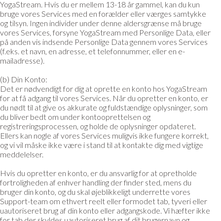
YogaStream. Hvis du er mellem 13-18 år gammel, kan du kun
bruge vores Services med en forælder eller værges samtykke
og tilsyn. Ingen individer under denne aldersgrænse må bruge
vores Services, forsyne YogaStream med Personlige Data, eller
på anden vis indsende Personlige Data gennem vores Services
(f.eks. et navn, en adresse, et telefonnummer, eller en e-
mailadresse).
(b) Din Konto:
Det er nødvendigt for dig at oprette en konto hos YogaStream
for at få adgang til vores Services. Når du opretter en konto, er
du nødt til at give os akkurate og fuldstændige oplysninger, som
du bliver bedt om under kontooprettelsen og
registreringsprocessen, og holde de oplysninger opdateret.
Ellers kan nogle af vores Services muligvis ikke fungere korrekt,
og vi vil måske ikke være i stand til at kontakte dig med vigtige
meddelelser.
Hvis du opretter en konto, er du ansvarlig for at opretholde
fortroligheden af enhver handling der finder sted, mens du
bruger din konto, og du skal øjeblikkeligt underrette vores
Support-team om ethvert reelt eller formodet tab, tyveri eller
uautoriseret brug af din konto eller adgangskode. Vi hæfter ikke
for tab der skyldes uautoriseret brug af dit brugernavn og