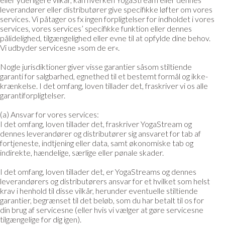
leverandører eller distributører give specifikke løfter om vores
services. Vi påtager os fx ingen forpligtelser for indholdet i vores
services, vores services’ specifikke funktion eller dennes
pålidelighed, tilgængelighed eller evne til at opfylde dine behov.
Vi udbyder servicesne »som de er«.
Nogle jurisdiktioner giver visse garantier såsom stiltiende
garanti for salgbarhed, egnethed til et bestemt formål og ikke-
krænkelse. I det omfang, loven tillader det, fraskriver vi os alle
garantiforpligtelser.
(a) Ansvar for vores services:
I det omfang, loven tillader det, fraskriver YogaStream og
dennes leverandører og distributører sig ansvaret for tab af
fortjeneste, indtjening eller data, samt økonomiske tab og
indirekte, hændelige, særlige eller pønale skader.
I det omfang, loven tillader det, er YogaStreams og dennes
leverandørers og distributørers ansvar for et hvilket som helst
krav i henhold til disse vilkår, herunder eventuelle stiltiende
garantier, begrænset til det beløb, som du har betalt til os for
din brug af servicesne (eller hvis vi vælger at gøre servicesne
tilgængelige for dig igen).