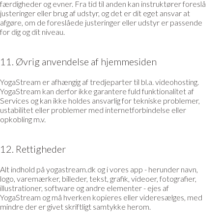
færdigheder og evner. Fra tid til anden kan instruktører foreslå
justeringer eller brug af udstyr, og det er dit eget ansvar at
afgøre, om de foreslåede justeringer eller udstyr er passende
for dig og dit niveau.
11. Øvrig anvendelse af hjemmesiden
YogaStream er afhængig af tredjeparter til bl.a. videohosting.
YogaStream kan derfor ikke garantere fuld funktionalitet af
Services og kan ikke holdes ansvarlig for tekniske problemer,
ustabilitet eller problemer med internetforbindelse eller
opkobling m.v.
12. Rettigheder
Alt indhold på yogastream.dk og i vores app - herunder navn,
logo, varemærker, billeder, tekst, grafik, videoer, fotografier,
illustrationer, software og andre elementer - ejes af
YogaStream og må hverken kopieres eller videresælges, med
mindre der er givet skriftligt samtykke herom.