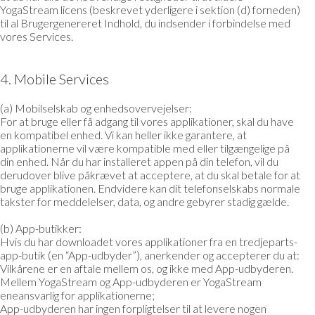
YogaStream licens (beskrevet yderligere i sektion (d) forneden)
til al Brugergenereret Indhold, du indsender i forbindelse med
vores Services.
4. Mobile Services
(a) Mobilselskab og enhedsovervejelser:
For at bruge eller få adgang til vores applikationer, skal du have
en kompatibel enhed. Vi kan heller ikke garantere, at
applikationerne vil være kompatible med eller tilgængelige på
din enhed. Når du har installeret appen på din telefon, vil du
derudover blive påkrævet at acceptere, at du skal betale for at
bruge applikationen. Endvidere kan dit telefonselskabs normale
takster for meddelelser, data, og andre gebyrer stadig gælde.
(b) App-butikker:
Hvis du har downloadet vores applikationer fra en tredjeparts-
app-butik (en “App-udbyder”), anerkender og accepterer du at:
Vilkårene er en aftale mellem os, og ikke med App-udbyderen.
Mellem YogaStream og App-udbyderen er YogaStream
eneansvarlig for applikationerne;
App-udbyderen har ingen forpligtelser til at levere nogen