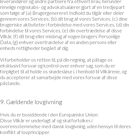
leverandører og andre partnere fra ethvert krav, herunder
rimelige regnskabs- og advokatsalærer gjort af en tredjepart
som følge af (a) Brugergenereret Indhold du tilgår eller deler
gennem vores Services; (b) dit brug af vores Services, (c) dine
brugeriske aktiviteter i forbindelse med vores Services, (d) din
forbindelse til vores Services, (e) din overtrædelse af disse
Vilkår, (f) dit brug eller misbrug af nogen brugers Personlige
Data, (g) enhver overtrædelse af en anden persons eller
enheds rettigheder begået af dig.
Vi forbeholder os retten til, på din regning, at påtage os
eksklusivt forsvar og kontrol over enhver sag, som du er
forpligtet til at holde os skødesløse i, i henhold til Vilkårene, og
du accepterer at samarbejde med vores forsvar af disse
påstande.
9. Gældende lovgivning
Hvis du er bosiddende i den Europæiske Union:
Disse Vilkår er underlagt af og skal fortolkes i
overensstemmelse med dansk lovgivning, uden hensyn til deres
konflikt af lovprincipper.