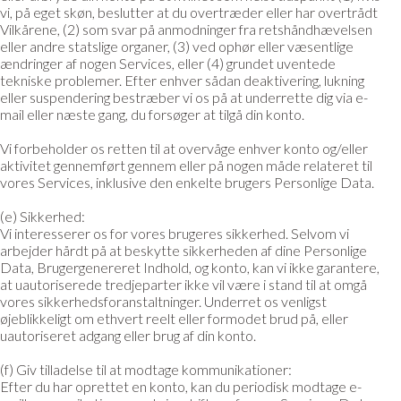
vi, på eget skøn, beslutter at du overtræder eller har overtrådt
Vilkårene, (2) som svar på anmodninger fra retshåndhævelsen
eller andre statslige organer, (3) ved ophør eller væsentlige
ændringer af nogen Services, eller (4) grundet uventede
tekniske problemer. Efter enhver sådan deaktivering, lukning
eller suspendering bestræber vi os på at underrette dig via e-
mail eller næste gang, du forsøger at tilgå din konto.
Vi forbeholder os retten til at overvåge enhver konto og/eller
aktivitet gennemført gennem eller på nogen måde relateret til
vores Services, inklusive den enkelte brugers Personlige Data.
(e) Sikkerhed:
Vi interesserer os for vores brugeres sikkerhed. Selvom vi
arbejder hårdt på at beskytte sikkerheden af dine Personlige
Data, Brugergenereret Indhold, og konto, kan vi ikke garantere,
at uautoriserede tredjeparter ikke vil være i stand til at omgå
vores sikkerhedsforanstaltninger. Underret os venligst
øjeblikkeligt om ethvert reelt eller formodet brud på, eller
uautoriseret adgang eller brug af din konto.
(f) Giv tilladelse til at modtage kommunikationer:
Efter du har oprettet en konto, kan du periodisk modtage e-