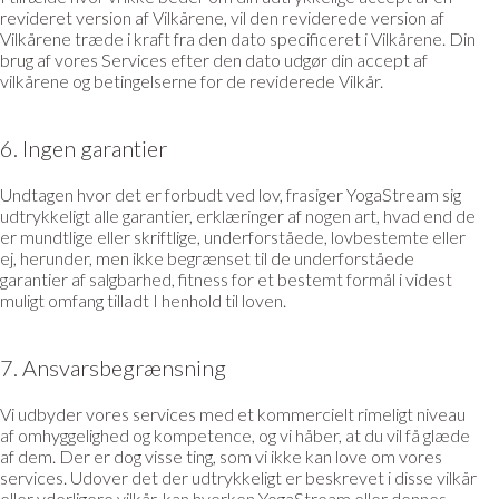
revideret version af Vilkårene, vil den reviderede version af
Vilkårene træde i kraft fra den dato specificeret i Vilkårene. Din
brug af vores Services efter den dato udgør din accept af
vilkårene og betingelserne for de reviderede Vilkår.
6. Ingen garantier
Undtagen hvor det er forbudt ved lov, frasiger YogaStream sig
udtrykkeligt alle garantier, erklæringer af nogen art, hvad end de
er mundtlige eller skriftlige, underforståede, lovbestemte eller
ej, herunder, men ikke begrænset til de underforståede
garantier af salgbarhed, fitness for et bestemt formål i videst
muligt omfang tilladt I henhold til loven.
7. Ansvarsbegrænsning
Vi udbyder vores services med et kommercielt rimeligt niveau
af omhyggelighed og kompetence, og vi håber, at du vil få glæde
af dem. Der er dog visse ting, som vi ikke kan love om vores
services. Udover det der udtrykkeligt er beskrevet i disse vilkår
eller yderligere vilkår, kan hverken YogaStream eller dennes