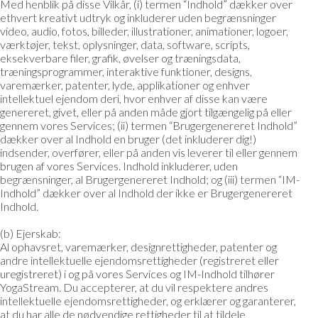
Med henblik på disse Vilkår, (i) termen “Indhold” dækker over
ethvert kreativt udtryk og inkluderer uden begrænsninger
video, audio, fotos, billeder, illustrationer, animationer, logoer,
værktøjer, tekst, oplysninger, data, software, scripts,
eksekverbare filer, grafik, øvelser og træningsdata,
træningsprogrammer, interaktive funktioner, designs,
varemærker, patenter, lyde, applikationer og enhver
intellektuel ejendom deri, hvor enhver af disse kan være
genereret, givet, eller på anden måde gjort tilgængelig på eller
gennem vores Services; (ii) termen “Brugergenereret Indhold”
dækker over al Indhold en bruger (det inkluderer dig!)
indsender, overfører, eller på anden vis leverer til eller gennem
brugen af vores Services. Indhold inkluderer, uden
begrænsninger, al Brugergenereret Indhold; og (iii) termen “IM-
Indhold” dækker over al Indhold der ikke er Brugergenereret
Indhold.
(b) Ejerskab:
Al ophavsret, varemærker, designrettigheder, patenter og
andre intellektuelle ejendomsrettigheder (registreret eller
uregistreret) i og på vores Services og IM-Indhold tilhører
YogaStream. Du accepterer, at du vil respektere andres
intellektuelle ejendomsrettigheder, og erklærer og garanterer,
at du har alle de nødvendige rettigheder til at tildele