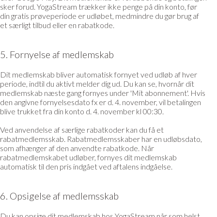
sker forud. YogaStream trækker ikke penge på din konto, før
din gratis prøveperiode er udløbet, medmindre du gør brug af
et særligt tilbud eller en rabatkode.
5. Fornyelse af medlemskab
Dit medlemskab bliver automatisk fornyet ved udløb af hver
periode, indtil du aktivt melder dig ud. Du kan se, hvornår dit
medlemskab næste gang fornyes under 'Mit abonnement'. Hvis
den angivne fornyelsesdato fx er d. 4. november, vil betalingen
blive trukket fra din konto d. 4. november kl 00:30.
Ved anvendelse af særlige rabatkoder kan du få et
rabatmedlemsskab. Rabatmedlemsskaber har en udløbsdato,
som afhænger af den anvendte rabatkode. Når
rabatmedlemskabet udløber, fornyes dit medlemskab
automatisk til den pris indgået ved aftalens indgåelse.
6. Opsigelse af medlemsskab
Du kan opsige dit medlemskab hos YogaStream når som helst.