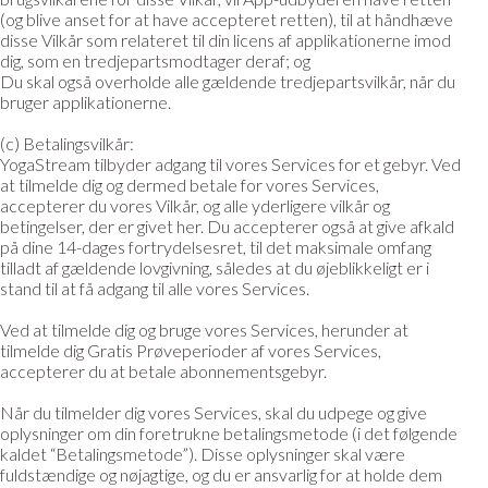
(og blive anset for at have accepteret retten), til at håndhæve
disse Vilkår som relateret til din licens af applikationerne imod
dig, som en tredjepartsmodtager deraf; og
Du skal også overholde alle gældende tredjepartsvilkår, når du
bruger applikationerne.
(c) Betalingsvilkår:
YogaStream tilbyder adgang til vores Services for et gebyr. Ved
at tilmelde dig og dermed betale for vores Services,
accepterer du vores Vilkår, og alle yderligere vilkår og
betingelser, der er givet her. Du accepterer også at give afkald
på dine 14-dages fortrydelsesret, til det maksimale omfang
tilladt af gældende lovgivning, således at du øjeblikkeligt er i
stand til at få adgang til alle vores Services.
Ved at tilmelde dig og bruge vores Services, herunder at
tilmelde dig Gratis Prøveperioder af vores Services,
accepterer du at betale abonnementsgebyr.
Når du tilmelder dig vores Services, skal du udpege og give
oplysninger om din foretrukne betalingsmetode (i det følgende
kaldet “Betalingsmetode”). Disse oplysninger skal være
fuldstændige og nøjagtige, og du er ansvarlig for at holde dem