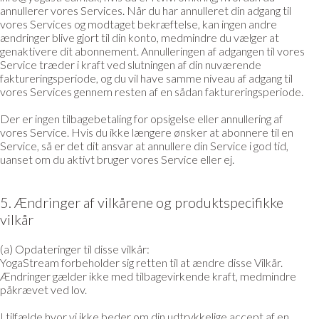
annullerer vores Services. Når du har annulleret din adgang til
vores Services og modtaget bekræftelse, kan ingen andre
ændringer blive gjort til din konto, medmindre du vælger at
genaktivere dit abonnement. Annulleringen af adgangen til vores
Service træder i kraft ved slutningen af din nuværende
faktureringsperiode, og du vil have samme niveau af adgang til
vores Services gennem resten af en sådan faktureringsperiode.
Der er ingen tilbagebetaling for opsigelse eller annullering af
vores Service. Hvis du ikke længere ønsker at abonnere til en
Service, så er det dit ansvar at annullere din Service i god tid,
uanset om du aktivt bruger vores Service eller ej.
5. Ændringer af vilkårene og produktspecifikke
vilkår
(a) Opdateringer til disse vilkår:
YogaStream forbeholder sig retten til at ændre disse Vilkår.
Ændringer gælder ikke med tilbagevirkende kraft, medmindre
påkrævet ved lov.
I tilfælde hvor vi ikke beder om din udtrykkelige accept af en