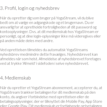
3. Profil, login og nyhedsbrev
Når du opretter dig som bruger på YogaStream, vil du blive
bedt om at vælge en adgangskode og et brugernavn. Du er
ansvarlig for at opretholde fortroligheden af dit password og
kontooplysninger. Dvs. at dit medlemskab hos YogaStream er
personligt, og at dine login-oplysninger ikke må videregives eller
på anden måde deles med andre.
Ved oprettelsen tilmeldes du automatisk YogaStreams
nyhedsbrev medmindre dette fravælges. Nyhedsbrevet kan
afmeldes når som helst. Afmeldelse af nyhedsbrevet foretages
ved at trykke 'Afmeld' i sidefoden i selve nyhedsbrevet.
4. Medlemskab
Når du opretter et YogaStream abonnement, accepterer du, at
YogaStream trækker betalingen for dit medlemskab på den
konto, du angiver i forbindelse med oprettelsen eller de
betalingsoplysninger, der er tilknyttet din Mobile Pay, App Store
eller Google Play. Dit medlemskab er fortløbende og betalingen