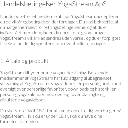
Handelsbetingelser YogaStream ApS
Når du opretter et medlemskab hos YogaStream, accepterer
du de vilkår og betingelser, der foreligger. Du skal bekræfte, at
du har gennemlæst forretningsbetingelserne, og at du er
indforstået med dem, inden du opretter dig som bruger.
YogaStream's vilkår kan ændres uden varsel, og du er forpligtet
til selv at holde dig opdateret om eventuelle ændringer.
1. Aftale og produkt
YogaStream tilbyder online yogaundervisning. Betalende
medlemmer af YogaStream har fuld adgang til ubegrænset
streaming af YogaStreams yogavideoer; en personlig profil med
oversigt over personlige favoritter, downloads og historik; en
personlig yogakalender med oversigt over planlagte og
afsluttede yogavideoer.
Du skal være fyldt 18 år for at kunne oprette dig som bruger på
YogaStream. Hvis du er under 18 år, skal du have dine
forældres samtykke.