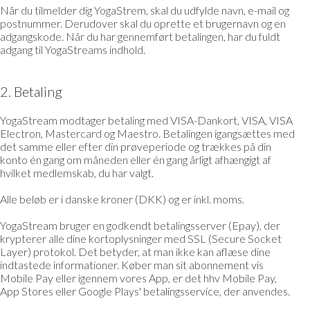
Når du tilmelder dig YogaStrem, skal du udfylde navn, e-mail og
postnummer. Derudover skal du oprette et brugernavn og en
adgangskode. Når du har gennemført betalingen, har du fuldt
adgang til YogaStreams indhold.
2. Betaling
YogaStream modtager betaling med VISA-Dankort, VISA, VISA
Electron, Mastercard og Maestro. Betalingen igangsættes med
det samme eller efter din prøveperiode og trækkes på din
konto én gang om måneden eller én gang årligt afhængigt af
hvilket medlemskab, du har valgt.
Alle beløb er i danske kroner (DKK) og er inkl. moms.
YogaStream bruger en godkendt betalingsserver (Epay), der
krypterer alle dine kortoplysninger med SSL (Secure Socket
Layer) protokol. Det betyder, at man ikke kan aflæse dine
indtastede informationer. Køber man sit abonnement vis
Mobile Pay eller igennem vores App, er det hhv Mobile Pay,
App Stores eller Google Plays' betalingsservice, der anvendes.