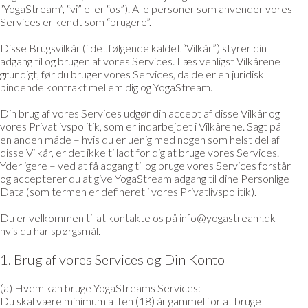
“YogaStream”, “vi” eller “os”). Alle personer som anvender vores
Services er kendt som “brugere”.
Disse Brugsvilkår (i det følgende kaldet “Vilkår”) styrer din
adgang til og brugen af vores Services. Læs venligst Vilkårene
grundigt, før du bruger vores Services, da de er en juridisk
bindende kontrakt mellem dig og YogaStream.
Din brug af vores Services udgør din accept af disse Vilkår og
vores Privatlivspolitik, som er indarbejdet i Vilkårene. Sagt på
en anden måde – hvis du er uenig med nogen som helst del af
disse Vilkår, er det ikke tilladt for dig at bruge vores Services.
Yderligere – ved at få adgang til og bruge vores Services forstår
og accepterer du at give YogaStream adgang til dine Personlige
Data (som termen er defineret i vores Privatlivspolitik).
Du er velkommen til at kontakte os på info@yogastream.dk
hvis du har spørgsmål.
1. Brug af vores Services og Din Konto
(a) Hvem kan bruge YogaStreams Services:
Du skal være minimum atten (18) år gammel for at bruge