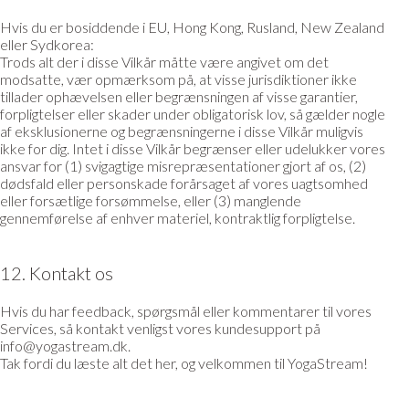
Hvis du er bosiddende i EU, Hong Kong, Rusland, New Zealand
eller Sydkorea:
Trods alt der i disse Vilkår måtte være angivet om det
modsatte, vær opmærksom på, at visse jurisdiktioner ikke
tillader ophævelsen eller begrænsningen af visse garantier,
forpligtelser eller skader under obligatorisk lov, så gælder nogle
af eksklusionerne og begrænsningerne i disse Vilkår muligvis
ikke for dig. Intet i disse Vilkår begrænser eller udelukker vores
ansvar for (1) svigagtige misrepræsentationer gjort af os, (2)
dødsfald eller personskade forårsaget af vores uagtsomhed
eller forsætlige forsømmelse, eller (3) manglende
gennemførelse af enhver materiel, kontraktlig forpligtelse.
12. Kontakt os
Hvis du har feedback, spørgsmål eller kommentarer til vores
Services, så kontakt venligst vores kundesupport på
info@yogastream.dk.
Tak fordi du læste alt det her, og velkommen til YogaStream!