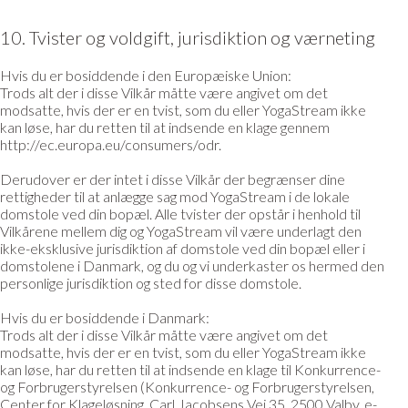
10. Tvister og voldgift, jurisdiktion og værneting
Hvis du er bosiddende i den Europæiske Union:
Trods alt der i disse Vilkår måtte være angivet om det
modsatte, hvis der er en tvist, som du eller YogaStream ikke
kan løse, har du retten til at indsende en klage gennem
http://ec.europa.eu/consumers/odr.
Derudover er der intet i disse Vilkår der begrænser dine
rettigheder til at anlægge sag mod YogaStream i de lokale
domstole ved din bopæl. Alle tvister der opstår i henhold til
Vilkårene mellem dig og YogaStream vil være underlagt den
ikke-eksklusive jurisdiktion af domstole ved din bopæl eller i
domstolene i Danmark, og du og vi underkaster os hermed den
personlige jurisdiktion og sted for disse domstole.
Hvis du er bosiddende i Danmark:
Trods alt der i disse Vilkår måtte være angivet om det
modsatte, hvis der er en tvist, som du eller YogaStream ikke
kan løse, har du retten til at indsende en klage til Konkurrence-
og Forbrugerstyrelsen (Konkurrence- og Forbrugerstyrelsen,
Center for Klageløsning, Carl Jacobsens Vej 35, 2500 Valby, e-