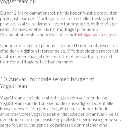
yogastream.dk
Du har 2 års reklamationsret, når du køber fysiske produkter
på yogastream.dk. Modtager du et forkert eller beskadiget
produkt, skal du reklamere inden for rimelig tid, hvilket vil sige
inden 2 måneder efter du har modtaget produktet.
Reklamationen skal meddeles på e-mail:
info@yogastream.dk
Når du returnerer et produkt i henhold til reklamationsretten,
afholder vi udgiften til forsendelse. Vi forbeholder os retten til
at afhjælpe en mangel eller erstatte et beskadiget produkt
frem for at tilbagebetale købesummen.
10. Ansvar i forbindelse med brugen af
YogaStream
YogaStreams indhold skal betragtes som vejledende, og
YogaStream kan derfor ikke holdes ansvarlig for potentielle
konsekvenser af brugen af YogaStreams videoer. Når du
anvender vores yogavideoer, er det således dit ansvar ikke at
overskride dine egne fysiske og psykiske begrænsninger og selv
sørge for, at du vælger de yogaklasser, der matcher dine