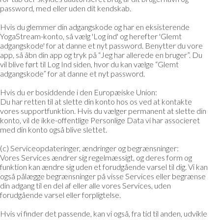
password, med eller uden dit kendskab.
Hvis du glemmer din adgangskode og har en eksisterende
YogaStream-konto, så vælg 'Log ind' og herefter 'Glemt
adgangskode' for at danne et nyt password. Benytter du vore
app, så åbn din app og tryk på “Jeg har allerede en bruger”. Du
vil blive ført til Log Ind siden, hvor du kan vælge “Glemt
adgangskode” for at danne et nyt password.
Hvis du er bosiddende i den Europæiske Union:
Du har retten til at slette din konto hos os ved at kontakte
vores supportfunktion. Hvis du vælger permanent at slette din
konto, vil de ikke-offentlige Personlige Data vi har associeret
med din konto også blive slettet.
(c) Serviceopdateringer, ændringer og begrænsninger:
Vores Services ændrer sig regelmæssigt, og deres form og
funktion kan ændre sig uden et forudgående varsel til dig. Vi kan
også pålægge begrænsninger på visse Services eller begrænse
din adgang til en del af eller alle vores Services, uden
forudgående varsel eller forpligtelse.
Hvis vi finder det passende, kan vi også, fra tid til anden, udvikle