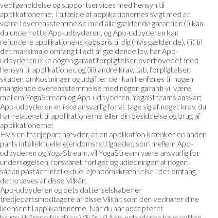
vedligeholdelse og supportservices med hensyn til
applikationerne; I tilfælde af applikationernes svigt med at
være i overensstemmelse med alle gældende garantier, (i) kan
du underrette App-udbyderen, og App-udbyderen kan
refundere applikationens købspris til dig (hvis gældende), (ii) til
det maksimale omfang tilladt af gældende lov, har App-
udbyderen ikke nogen garantiforpligtelser overhovedet med
hensyn til applikationer, og (iii) andre krav, tab, forpligtelser,
skader, omkostninger og udgifter der kan henføres til nogen
manglende overensstemmelse med nogen garanti vil være,
mellem YogaStream og App-udbyderen, YogaStreams ansvar;
App-udbyderen er ikke ansvarlig for at tage sig af noget krav, du
har relateret til applikationerne eller din besiddelse og brug af
applikationerne;
Hvis en tredjepart hævder, at en applikation krænker en anden
parts intellektuelle ejendomsrettigheder, som mellem App-
udbyderen og YogaStream, vil YogaStream være ansvarlig for
undersøgelsen, forsvaret, forliget og udledningen af nogen
sådan påstået intellektuel ejendomskrænkelse i det omfang,
det kræves af disse Vilkår;
App-udbyderen og dets datterselskaber er
tredjepartsmodtagere af disse Vilkår, som den vedrører dine
licenser til applikationerne. Når du har accepteret
brugsvilkårene for disse Vilkår, vil App-udbyderen have retten