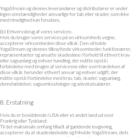
YogaStream og dennes leverandører og distributører er under
ingen omstændigheder ansvarlige for tab eller skader, som ikke
med rimelighed kan forudses.
(b) Erhvervsbrug af vores services:
Hvis du bruger vores services på en virksomheds vegne,
accepterer virksomheden disse vilkår. Den vil holde
YogaStream og dennes tilknyttede virksomheder, funktionærer,
repræsentanter og ansatte skadesløse i forhold til ethvert krav
eller sagsanlæg og enhver handling, der måtte opstå i
forbindelse med brugen af servicesne eller overtrædelsen af
disse vilkår, herunder ethvert ansvar og enhver udgift, der
måtte opstå i forbindelse med krav, tab, skader, sagsanlæg,
domsfældelser, sagsomkostninger og advokatsalærer.
8. Erstatning
Hvis du er bosiddende i USA eller et andet land ud over
Frankrig eller Tyskland:
Til det maksimale omfang tilladt af gældende lovgivning,
accepterer du at skadesløsholde og friholde YogaStream, dets