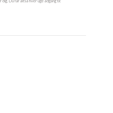
ig. Du får altså hver uge adgang til: