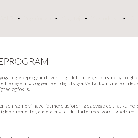
SALG
Yogaforløb
Yogatøj
Yogaudstyr
On
BEPROGRAM
e yoga- og løbeprogram bliver du guidet i dit løb, så du stille og rolig
te tre dage til løb og gerne en dag til yoga. Ved at kombinere din 
ighed og fokus.
men som gerne vil have lidt mere udfordring og bygge op til at kunne
drig løbetrænet før, anbefaler vi, at du starter med vores løbetræni
.