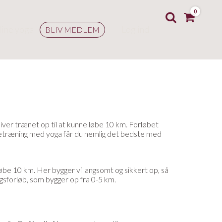
0
line yoga
Log ind
BLIV MEDLEM
t bliver trænet op til at kunne løbe 10 km. Forløbet
løbetræning med yoga får du nemlig det bedste med
 løbe 10 km. Her bygger vi langsomt og sikkert op, så
ngsforløb, som bygger op fra 0-5 km.