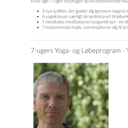
Hver uge i 7 uger modtager du en motiverende mail 
3 nye lydfiler, der guider dig igennem dagens
6 yogaklasser særligt skrædderyset til løbe
7 mindfulde meditationer/yoganidraer - én til
7 motiverende mails, som inspirerer dig til at 
7-ugers Yoga- og Løbeprogram -