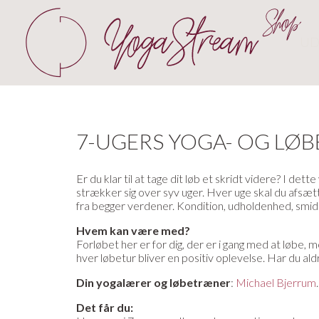
UD
7-UGERS YOGA- OG LØ
Er du klar til at tage dit løb et skridt videre? I dett
strækker sig over syv uger. Hver uge skal du afsæt
fra begger verdener. Kondition, udholdenhed, smid
Hvem kan være med?
Forløbet her er for dig, der er i gang med at løbe, 
hver løbetur bliver en positiv oplevelse. Har du al
Din yogalærer og løbetræner
:
Michael Bjerrum
Det får du: