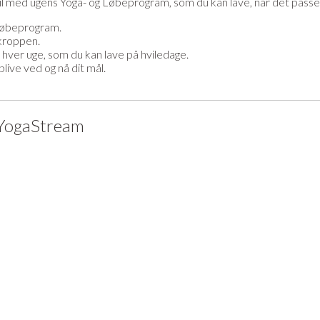
med ugens Yoga- og Løbeprogram, som du kan lave, når det passer d
 løbeprogram.
rkroppen.
 hver uge, som du kan lave på hviledage.
blive ved og nå dit mål.
 YogaStream