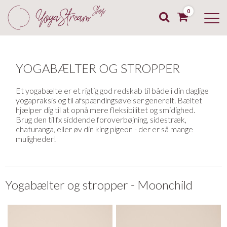
0
YOGABÆLTER OG STROPPER
Et yogabælte er et rigtig god redskab til både i din daglige
yogapraksis og til afspændingsøvelser generelt. Bæltet
hjælper dig til at opnå mere fleksibilitet og smidighed.
Brug den til fx siddende foroverbøjning, sidestræk,
chaturanga, eller øv din king pigeon - der er så mange
muligheder!
Yogabælter og stropper - Moonchild