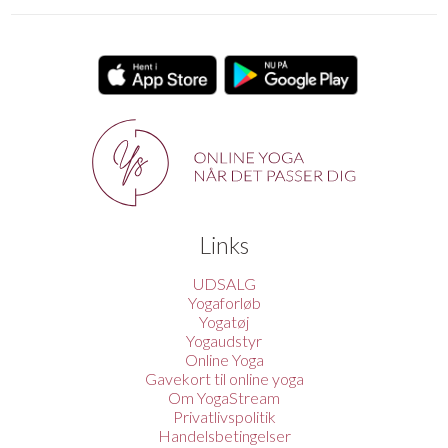
Links
UDSALG
Yogaforløb
Yogatøj
Yogaudstyr
Online Yoga
Gavekort til online yoga
Om YogaStream
Privatlivspolitik
Handelsbetingelser