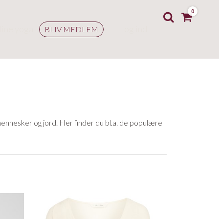
0
line yoga
Log ind
BLIV MEDLEM
nnesker og jord. Her finder du bl.a. de populære