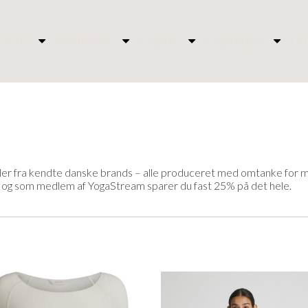
SALG
Yogaforløb
Yogatøj
Yogaudstyr
On
ler fra kendte danske brands – alle produceret med omtanke for me
og som medlem af YogaStream sparer du fast 25% på det hele.