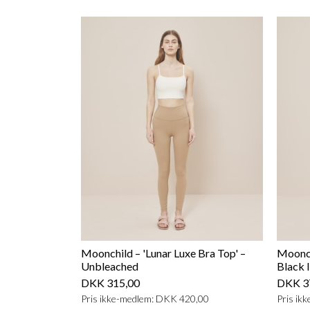
Moonchild – 'Lunar Luxe Bra Top' –
Moonch
Unbleached
Black I
DKK 315,00
DKK 3
Pris ikke-medlem: DKK 420,00
Pris ik