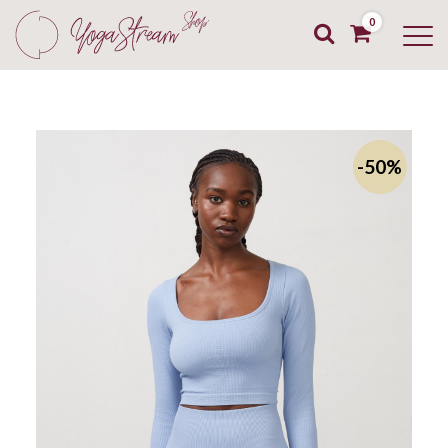
0
-50%