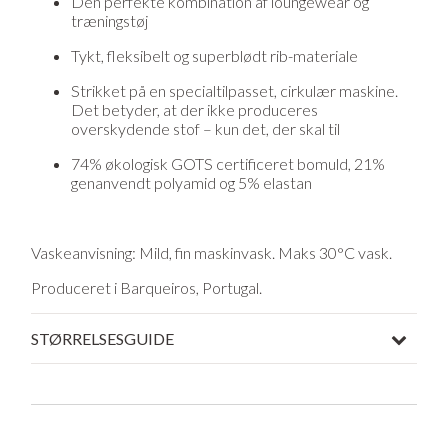
Den perfekte kombination af loungewear og
træningstøj
Tykt, fleksibelt og superblødt rib-materiale
Strikket på en specialtilpasset, cirkulær maskine.
Det betyder, at der ikke produceres
overskydende stof – kun det, der skal til
74% økologisk GOTS certificeret bomuld, 21%
genanvendt polyamid og 5% elastan
Vaskeanvisning:
Mild, fin maskinvask. Maks 30°C vask.
Produceret i Barqueiros, Portugal.
STØRRELSESGUIDE