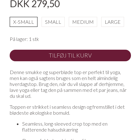
DKK 279,50
X-SMALL
SMALL
MEDIUM
LARGE
På lager:
1 stk
TILFØJ TIL KURV
Denne smukke og superbløde top er perfekt til yoga,
men kan også sagtens bruges som en helt almindelig
hverdagstop. Brug den, når du vil slappe af derhjemme,
lave yoga eller tag den på sammen med et par jeans, når
du skal ud.
Toppen er strikket i seamless design og fremstillet i det
blødeste økologiske bomuld.
Seamless, long-sleeved crop top med en
flatterende halsudskæring