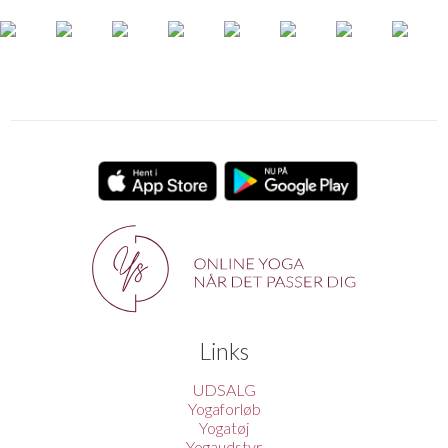
Links
UDSALG
Yogaforløb
Yogatøj
Yogaudstyr