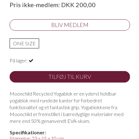
Pris ikke-medlem: DKK 200,00
BLIV MEDLEM
ONE SIZE
På lager:
TILFØJ TIL KURV
Moonchild Recycled Yogablok er en yderst holdbar
yogablok med rundede kanter for forbedret
funktionalitet og et fantastisk grip. Yogablokkene fra
Moonchild er fremstillet i bæredygtige materialer med
mere end 50% genanvendt EVA-skum.
Specifikationer:
Størrelse: 23 x 15 x 10 cm