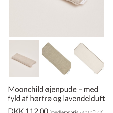
Moonchild øjenpude – med
fyld af hørfrø og lavendelduft
DKK 112,00
(medlemspris - spar DKK