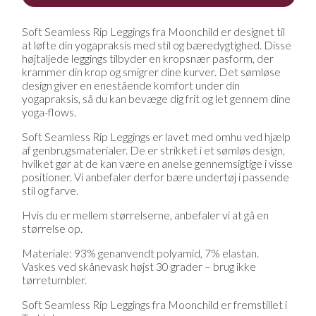
Soft Seamless Rip Leggings fra Moonchild er designet til
at løfte din yogapraksis med stil og bæredygtighed. Disse
højtaljede leggings tilbyder en kropsnær pasform, der
krammer din krop og smigrer dine kurver. Det sømløse
design giver en enestående komfort under din
yogapraksis, så du kan bevæge dig frit og let gennem dine
yoga-flows.
Soft Seamless Rip Leggings er lavet med omhu ved hjælp
af genbrugsmaterialer. De er strikket i et sømløs design,
hvilket gør at de kan være en anelse gennemsigtige i visse
positioner. Vi anbefaler derfor bære undertøj i passende
stil og farve.
Hvis du er mellem størrelserne, anbefaler vi at gå en
størrelse op.
Materiale: 93% genanvendt polyamid, 7% elastan.
Vaskes ved skånevask højst 30 grader – brug ikke
tørretumbler.
Soft Seamless Rip Leggings fra Moonchild er fremstillet i