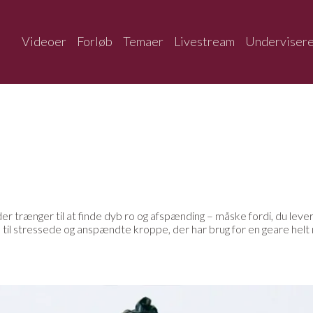
Videoer
Forløb
Temaer
Livestream
Underviser
der trænger til at finde dyb ro og afspænding – måske fordi, du lever
de til stressede og anspændte kroppe, der har brug for en geare he
r, blokke, pøller og tæpper, som støtter dig i dine liggende og sid