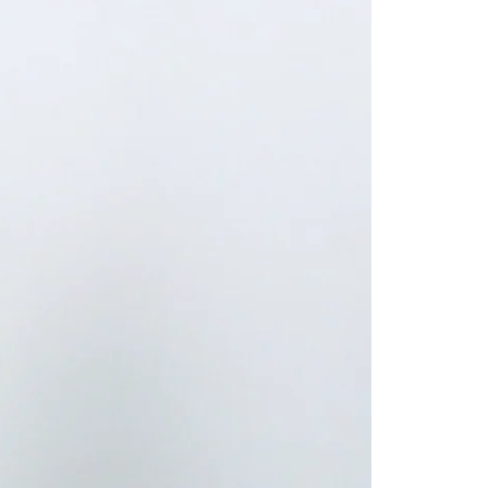
este, det kræver, er, at du har de nødvendige
ves i ét stræk, hvis du sætter tiden af til det, men
eo i dette forløb '
Meditation for bevidsthed
'.
 får det meste ud af stillingerne. Vi bruger lidt tid på
.