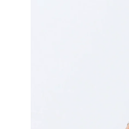
Dette forløb er for alle, som har brug for afslapp
rekvisitter eller noget, der minder om, så du kan bliv
Sådan bruger du forløbet
Forløbet består af seks korte videoer, som hver har 
bare 10 min i en restorativ stilling vil uden tvivl 
Restorative stillinger kræver en del udstyr, så giv dig
at komme ind i stillingen i hver video og ligger heref
Har du nogle æteriske olier med duft, så brug gerne 