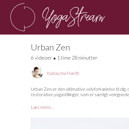
Urban Zen
6 videoer
1 time 28 minutter
Natascha Hardt
Urban Zen er den ultimative selvforkælelse til dig, 
restorative yogastillinger, som er særligt velegne
blot om at være.
Læs mere...
I Restorativ Yoga bruges der mange props såsom pude
naturlig afspænding, som kan mærkes øjeblikkeligt.
Hvem kan være med?