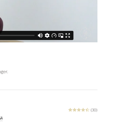
uger.
(30)