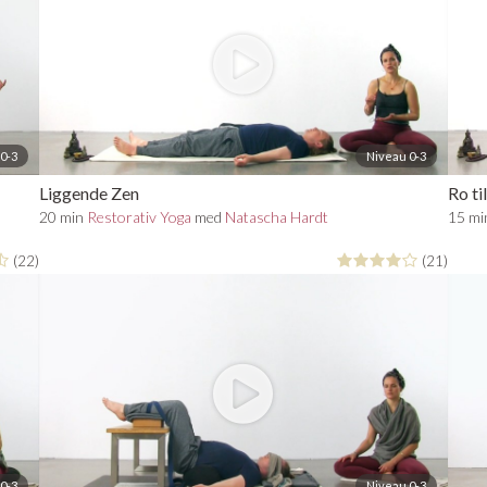
0-3
Niveau 0-3
Liggende Zen
Ro ti
20 min
Restorativ Yoga
med
Natascha Hardt
15 m
(22)
(21)
0-3
Niveau 0-3