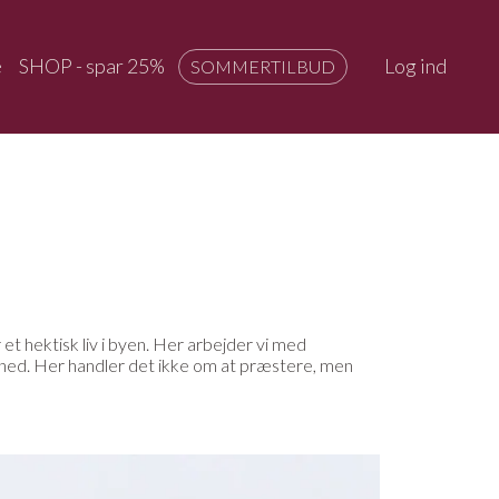
e
SHOP - spar 25%
Log ind
SOMMERTILBUD
 et hektisk liv i byen. Her arbejder vi med
lt ned. Her handler det ikke om at præstere, men
dende stillinger. Det giver en mere behagelig og