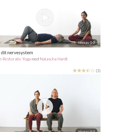
Niveau 0-3
l dit nervesystem
in
Restorativ Yoga
med
Natascha Hardt
(3)
Niveau 0-3