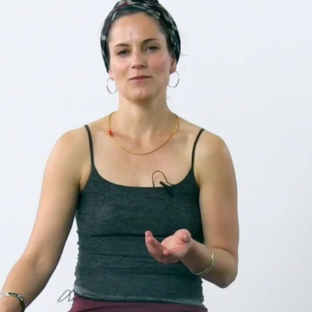
ende og afstressende yoga. Alle kan være med uanset niveau. Det en
e støttet korrekt i stillingerne.
fokus på én restorativ stilling eller øvelse. Videoerne kan sagtens la
kunne mærkes. Alle videoer kan med fordel afsluttes med den sidste vid
 selv tid til at finde det frem, du skal bruge, inden du går i gang, så du
ter i stilhed, så du virkelig får mulighed for at finde ro og afspænding
det til at sætte den helt rigtige stemning.